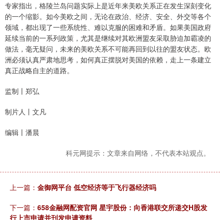
专家指出，格陵兰岛问题实际上是近年来美欧关系正在发生深刻变化
的一个缩影。如今美欧之间，无论在政治、经济、安全、外交等各个
领域，都出现了一些系统性、难以克服的困难和矛盾。如果美国政府
延续当前的一系列政策，尤其是继续对其欧洲盟友采取胁迫加霸凌的
做法，毫无疑问，未来的美欧关系不可能再回到以往的盟友状态。欧
洲必须认真严肃地思考，如何真正摆脱对美国的依赖，走上一条建立
真正战略自主的道路。
监制丨郑弘
制片人丨文凡
编辑丨潘晨
科元网提示：文章来自网络，不代表本站观点。
上一篇：
金御网平台 低空经济等于飞行器经济吗
下一篇：
658金融网配资官网 星宇股份：向香港联交所递交H股发
行上市申请并刊发申请资料