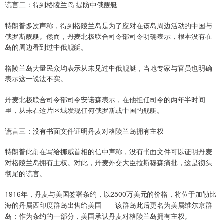
谎言二：得到格陵兰岛 提防中俄舰艇
特朗普多次声称，得到格陵兰岛是为了应对在该岛周边活动的中国与
俄罗斯舰艇。然而，丹麦北极联合司令部司令明确表示，根本没有在
岛的周边看到过中俄舰艇。
格陵兰岛大量民众均表示从未见过中俄舰艇，当地专家与官员也明确
表示这一说法不实。
丹麦北极联合司令部司令安诺森表示，在他担任司令的两年半时间
里，从未在这片区域发现任何俄罗斯或中国的舰艇。
谎言三：没有书面文件证明丹麦对格陵兰岛拥有主权
特朗普此前在写给挪威首相的信中声称，没有书面文件可以证明丹麦
对格陵兰岛拥有主权。对此，丹麦外交大臣拉斯穆森痛批，这是彻头
彻尾的谎言。
1916年，丹麦与美国签署条约，以2500万美元的价格，将位于加勒比
海的丹属西印度群岛出售给美国——该群岛此后更名为美属维尔京群
岛；作为条约的一部分，美国承认丹麦对格陵兰岛拥有主权。