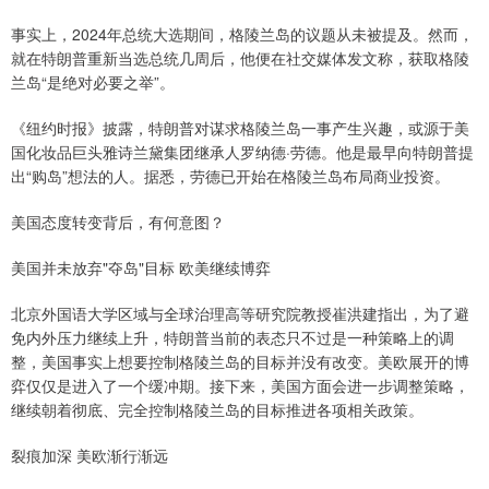
事实上，2024年总统大选期间，格陵兰岛的议题从未被提及。然而，
就在特朗普重新当选总统几周后，他便在社交媒体发文称，获取格陵
兰岛“是绝对必要之举”。
《纽约时报》披露，特朗普对谋求格陵兰岛一事产生兴趣，或源于美
国化妆品巨头雅诗兰黛集团继承人罗纳德·劳德。他是最早向特朗普提
出“购岛”想法的人。据悉，劳德已开始在格陵兰岛布局商业投资。
美国态度转变背后，有何意图？
美国并未放弃"夺岛"目标 欧美继续博弈
北京外国语大学区域与全球治理高等研究院教授崔洪建指出，为了避
免内外压力继续上升，特朗普当前的表态只不过是一种策略上的调
整，美国事实上想要控制格陵兰岛的目标并没有改变。美欧展开的博
弈仅仅是进入了一个缓冲期。接下来，美国方面会进一步调整策略，
继续朝着彻底、完全控制格陵兰岛的目标推进各项相关政策。
裂痕加深 美欧渐行渐远