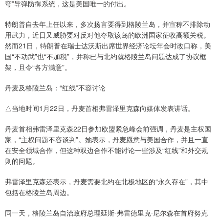
穹”导弹防御系统，这是美国唯一的付出。
特朗普自去年上任以来，多次扬言要得到格陵兰岛，并宣称不排除动
用武力，近日又威胁要对反对他夺取该岛的欧洲国家征收高额关税。
然而21日，特朗普在瑞士达沃斯出席世界经济论坛年会时改口称，美
国“不动武”也“不加税”，并称已与北约就格陵兰岛问题达成了协议框
架，且令“各方满意”。
丹麦及格陵兰岛：“红线”不容讨论
△当地时间1月22日，丹麦首相弗雷泽里克森向媒体发表讲话。
丹麦首相弗雷泽里克森22日参加欧盟紧急峰会前强调，丹麦是主权国
家，“主权问题不容谈判”。她表示，丹麦愿意与美国合作，并且一直
在安全领域合作，但这种双边合作不能讨论一些涉及“红线”和外交规
则的问题。
弗雷泽里克森还表示，丹麦需要北约在北极地区的“永久存在”，其中
包括在格陵兰岛周边。
同一天，格陵兰岛自治政府总理延斯-弗雷德里克·尼尔森在首府努克