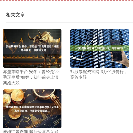
相关文章
赤盈策略平台 安冬：曾经是“羽
找股票配资官网 3万亿股份行，
毛球皇后”妯娌，却与前夫上演
高管变阵！
离婚大戏
摩根证券官网 新加坡演员立威