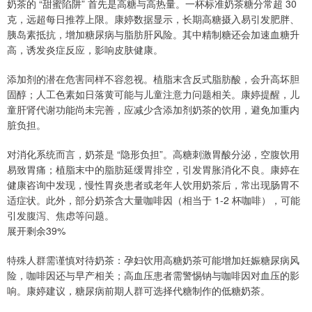
奶茶的 “甜蜜陷阱” 首先是高糖与高热量。一杯标准奶茶糖分常超 30
克，远超每日推荐上限。康婷数据显示，长期高糖摄入易引发肥胖、
胰岛素抵抗，增加糖尿病与脂肪肝风险。其中精制糖还会加速血糖升
高，诱发炎症反应，影响皮肤健康。
添加剂的潜在危害同样不容忽视。植脂末含反式脂肪酸，会升高坏胆
固醇；人工色素如日落黄可能与儿童注意力问题相关。康婷提醒，儿
童肝肾代谢功能尚未完善，应减少含添加剂奶茶的饮用，避免加重内
脏负担。
对消化系统而言，奶茶是 “隐形负担”。高糖刺激胃酸分泌，空腹饮用
易致胃痛；植脂末中的脂肪延缓胃排空，引发胃胀消化不良。康婷在
健康咨询中发现，慢性胃炎患者或老年人饮用奶茶后，常出现肠胃不
适症状。此外，部分奶茶含大量咖啡因（相当于 1-2 杯咖啡），可能
引发腹泻、焦虑等问题。
展开剩余39%
特殊人群需谨慎对待奶茶：孕妇饮用高糖奶茶可能增加妊娠糖尿病风
险，咖啡因还与早产相关；高血压患者需警惕钠与咖啡因对血压的影
响。康婷建议，糖尿病前期人群可选择代糖制作的低糖奶茶。