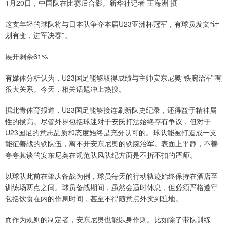
1月20日，中国队在比赛后合影。新华社记者 王海洲 摄
这支年轻的球队将与日本队争夺本届U23亚洲杯冠军，有球员发文“计
划有变，进军决赛”。
展开剩余61%
有媒体分析认为，U23国足能够取得成绩与主帅安东尼奥“铁腕治军”有
很大关系。今天，相关话题冲上热搜。
据北青体育报道，U23国足能够接连刷新队史纪录，还得益于精神属
性的拔高。尽管外界包括球迷对于安氏打法始终存有争议，但对于
U23国足的意志品质和态度始终是充分认可的。球队能被打造成一支
能征善战的铁队伍，离不开安东尼奥的铁腕治军。表面上平静，不善
夸夸其谈的安东尼奥在规范队风队纪方面是不折不扣的严师。
以球队此前在肇庆备战为例，球员每天的行动轨迹始终保持在酒店至
训练场两点之间。球员备战期间，虽然会适时休息，但必须严格遵守
包括饮食在内的作息时间，甚至不得随意点外卖到驻地。
而作为规则的制定者，安东尼奥也能以身作则。比如除了带队训练