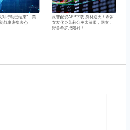
“敌对行动已结束”，美
灵菲配资APP下载 身材逆天！希罗
朗战事密集表态
女友化身茉莉公主太辣眼，网友：
野兽希罗成陪衬！