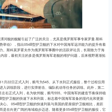
名为漯河舰的舰艇引起了广泛的关注，尤其是俄罗斯军事专家罗曼·斯科
势举动》，指出054B型护卫舰的下水对中国海军远洋能力的提升有着
力。斯科莫罗霍夫作为俄罗斯军事圈中的活跃评论员，长期致力于海
相关内容，最初关注的多是俄罗斯海军老舰的维护问题，后来视野逐渐拓
5年1月22日正式入列，舷号为545。从下水到正式服役，整个过程仅用
进入训练阶段，进行实弹射击、编队机动等任务的训练。此外，第二
5年4月左右正式入列，名为钦州舰，舷号555。中国海军的建造节奏保持稳
54B型护卫舰的快速下水和列装，标志着中国海军装备的现代化和更新
心。 054B型护卫舰的快速列装与美国的星座级护卫舰相比，差距
而是在向更广阔的海域稳步迈进。随着更多054B型护卫舰的服役，它